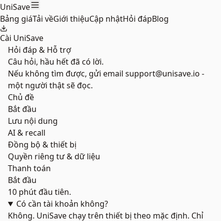
Skip to main content
UniSave
Bảng giá
Tải về
Giới thiệu
Cập nhật
Hỏi đáp
Blog
Cài UniSave
Hỏi đáp & Hỗ trợ
Câu hỏi, hầu hết đã có lời.
Nếu không tìm được, gửi email support@unisave.io -
một người thật sẽ đọc.
Chủ đề
Bắt đầu
Lưu nội dung
AI & recall
Đồng bộ & thiết bị
Quyền riêng tư & dữ liệu
Thanh toán
Bắt đầu
10 phút đầu tiên.
Có cần tài khoản không?
Không. UniSave chạy trên thiết bị theo mặc định. Chỉ