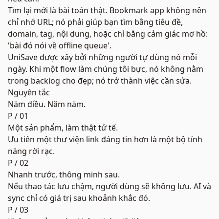
Tìm lại mới là bài toán thật. Bookmark app không nên
chỉ nhớ URL; nó phải giúp bạn tìm bằng tiêu đề,
domain, tag, nội dung, hoặc chỉ bằng cảm giác mơ hồ:
'bài đó nói về offline queue'.
UniSave được xây bởi những người tự dùng nó mỗi
ngày. Khi một flow làm chúng tôi bực, nó không nằm
trong backlog cho đẹp; nó trở thành việc cần sửa.
Nguyên tắc
Năm điều. Năm năm.
P / 0
1
Một sản phẩm, làm thật tử tế.
Ưu tiên một thư viện link đáng tin hơn là một bộ tính
năng rời rạc.
P / 0
2
Nhanh trước, thông minh sau.
Nếu thao tác lưu chậm, người dùng sẽ không lưu. AI và
sync chỉ có giá trị sau khoảnh khắc đó.
P / 0
3