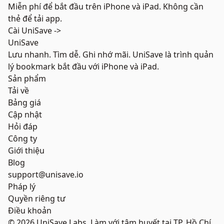
Miễn phí để bắt đầu trên iPhone và iPad. Không cần
thẻ để tải app.
Cài UniSave ->
UniSave
Lưu nhanh. Tìm dễ. Ghi nhớ mãi. UniSave là trình quản
lý bookmark bắt đầu với iPhone và iPad.
Sản phẩm
Tải về
Bảng giá
Cập nhật
Hỏi đáp
Công ty
Giới thiệu
Blog
support@unisave.io
Pháp lý
Quyền riêng tư
Điều khoản
© 2026 UniSave Labs.
Làm với tâm huyết tại TP. Hồ Chí