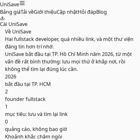
Skip to main content
UniSave
Bảng giá
Tải về
Giới thiệu
Cập nhật
Hỏi đáp
Blog
Cài UniSave
Về UniSave
Hai fullstack developer, quá nhiều link, và một thư viện
đáng tin hơn trí nhớ.
UniSave bắt đầu tại TP. Hồ Chí Minh năm 2026, từ một
vấn đề rất bình thường: lưu mọi thứ ở khắp nơi, rồi
không thể tìm lại đúng lúc cần.
2026
bắt đầu tại TP. HCM
2
founder fullstack
1
mục tiêu: lưu và tìm lại link
0
quảng cáo, không bao giờ
Khoảnh khắc châm ngòi