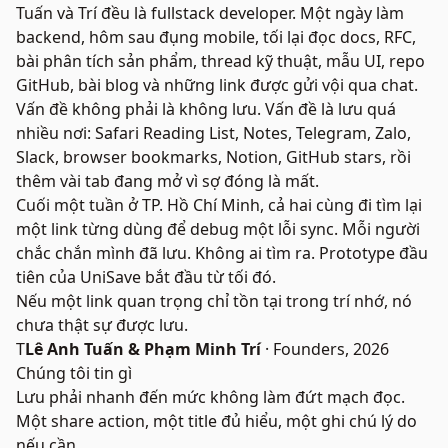
Tuấn và Trí đều là fullstack developer. Một ngày làm
backend, hôm sau đụng mobile, tối lại đọc docs, RFC,
bài phân tích sản phẩm, thread kỹ thuật, mẫu UI, repo
GitHub, bài blog và những link được gửi vội qua chat.
Vấn đề không phải là không lưu. Vấn đề là lưu quá
nhiều nơi: Safari Reading List, Notes, Telegram, Zalo,
Slack, browser bookmarks, Notion, GitHub stars, rồi
thêm vài tab đang mở vì sợ đóng là mất.
Cuối một tuần ở TP. Hồ Chí Minh, cả hai cùng đi tìm lại
một link từng dùng để debug một lỗi sync. Mỗi người
chắc chắn mình đã lưu. Không ai tìm ra. Prototype đầu
tiên của UniSave bắt đầu từ tối đó.
Nếu một link quan trọng chỉ tồn tại trong trí nhớ, nó
chưa thật sự được lưu.
T
Lê Anh Tuấn & Phạm Minh Trí
· Founders, 2026
Chúng tôi tin gì
Lưu phải nhanh đến mức không làm đứt mạch đọc.
Một share action, một title đủ hiểu, một ghi chú lý do
nếu cần.